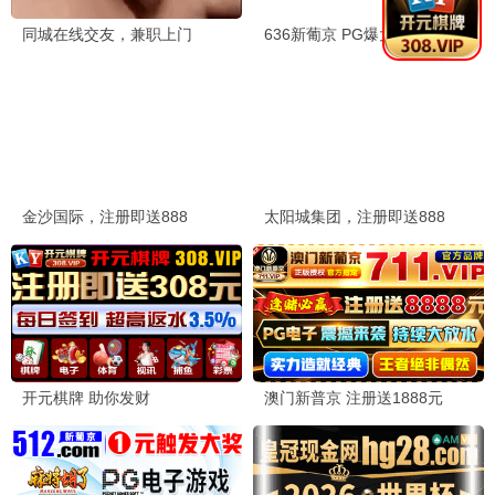
物理魔法使马修
2026 ·
4.0
影迷互动区 · 留下你的精